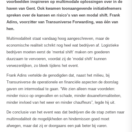
voorbeelden inspireren op multimodale oplossingen over in de
haven van Gent. Ook kwamen toonaangevende initiatiefnemers
spreken over de kansen en risico’s van een modal shift. Frank
Adins, voorzitter van Transuniverse Forwarding, was één van
hen.
Multimodaliteit staat vandaag hoog aangeschreven, maar de
economische realiteit schrikt nog heel wat bedrijven af. Logistieke
bedrijven moeten eerst de ‘mental shift’ maken om goederen
duurzaam te vervoeren, voordat zij de ‘modal shift’ kunnen
verwezenlijken, zo bleek tijdens het event.
Frank Adins vertelde de genodigden dat, naast het milieu, bij
Transuniverse de operationele en financiële aspecten de doorslag
gaven om intermodaal te gaan. “We zien alleen maar voordelen:
minder risico op ongevallen en schade, minder douaneformaliteiten,
minder invloed van het weer en minder chauffeurs”, legde hij uit.
De conclusie van het event was dat bedrijven die de stap zetten naar
multimodaliteit de mogelijkheden en hindernissen goed moet
afwegen, maar dat zij er doorgaans een pak beter bij varen.